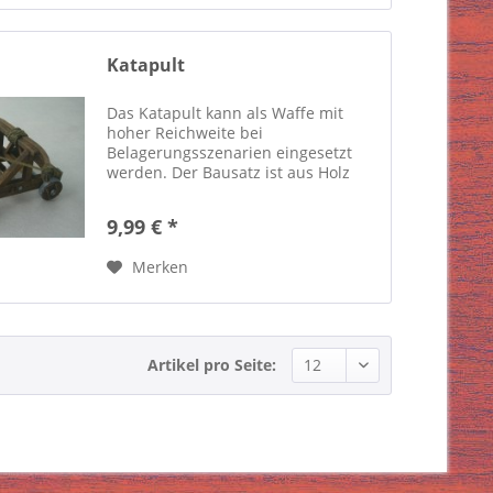
Katapult
Das Katapult kann als Waffe mit
hoher Reichweite bei
Belagerungsszenarien eingesetzt
werden. Der Bausatz ist aus Holz
und wird unbemalt geliefert. Das
Modell ist ca. 9,3 cm lang und 5 cm
9,99 € *
breit. Die Figur auf einigen Fotos
dienen...
Merken
Artikel pro Seite: