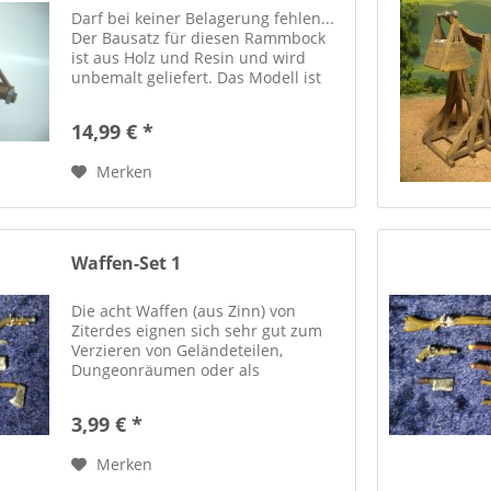
Darf bei keiner Belagerung fehlen...
Der Bausatz für diesen Rammbock
ist aus Holz und Resin und wird
unbemalt geliefert. Das Modell ist
ca. 15 cm lang, 8 cm breit und 9,5
cm hoch. Modellbauarktikel, kein
14,99 € *
Spielzeug! Nicht für Personen...
Merken
Waffen-Set 1
Die acht Waffen (aus Zinn) von
Ziterdes eignen sich sehr gut zum
Verzieren von Geländeteilen,
Dungeonräumen oder als
Ausrüstung selbstmodellierter
Figuren. DerArtikel ist unbemalt. Die
3,99 € *
mit abgebildete Figur dient lediglich
dem...
Merken