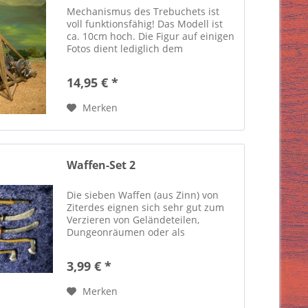
Mechanismus des Trebuchets ist
voll funktionsfähig! Das Modell ist
ca. 10cm hoch. Die Figur auf einigen
Fotos dient lediglich dem
Größenvergleich. Modellbauarktikel,
kein Spielzeug! Nicht für Personen
14,95 € *
unter 14 Jahren geeignet. Enthält...
Merken
Waffen-Set 2
Die sieben Waffen (aus Zinn) von
Ziterdes eignen sich sehr gut zum
Verzieren von Geländeteilen,
Dungeonräumen oder als
Ausrüstung selbstmodellierter
Figuren. Der Artikel ist unbemalt.
3,99 € *
Die mit abgebildete Figur dient
lediglich dem...
Merken