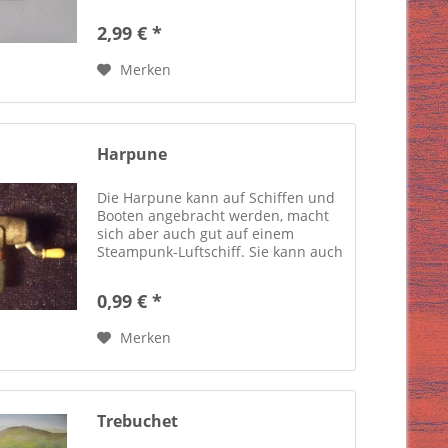
Metall produziert und unbemalt
geliefert. Die mitabgebildete Figur
2,99 € *
dient lediglich zum Größenvergleich
und ist...
Merken
Harpune
Die Harpune kann auf Schiffen und
Booten angebracht werden, macht
sich aber auch gut auf einem
Steampunk-Luftschiff. Sie kann auch
als Waffe eingesetzt werden und
besteht aus Zinn und wird unbemalt
0,99 € *
geliefert. Die Harpune ist ca. 4,7
cm...
Merken
Trebuchet