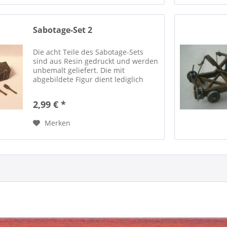
Sabotage-Set 2
Die acht Teile des Sabotage-Sets
sind aus Resin gedruckt und werden
unbemalt geliefert. Die mit
abgebildete Figur dient lediglich
dem Größenvergleich und wird nicht
mitgeliefert. Modellbauarktikel, kein
2,99 € *
Spielzeug! Nicht für Personen...
Merken