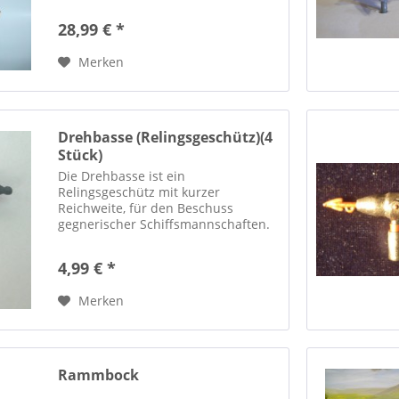
cm und eine Höhe min. ca. 25,5 cm.
Die Höhe bis zur herabgelassenen
28,99 € *
Brücke beträgt ca. 14 cm....
Merken
Drehbasse (Relingsgeschütz)(4
Stück)
Die Drehbasse ist ein
Relingsgeschütz mit kurzer
Reichweite, für den Beschuss
gegnerischer Schiffsmannschaften.
Die vier Waffen sind jeweils ca. 2,2
cm lang und 1,8 cm hoch, aus 3D-
4,99 € *
Drucker Material hergestellt und
werden unbemalt...
Merken
Rammbock