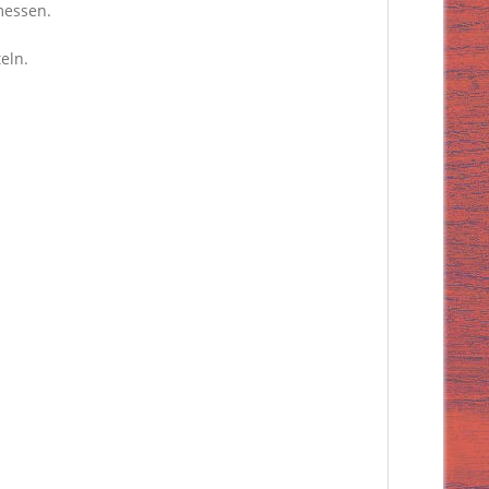
messen.
eln.