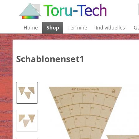
Home
Shop
Termine
Individuelles
Ga
Schablonenset1