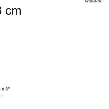
Artikel-Nr.:
 x 8"
ck.