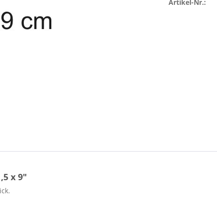
Artikel-Nr.:
5 x 9"
ick.