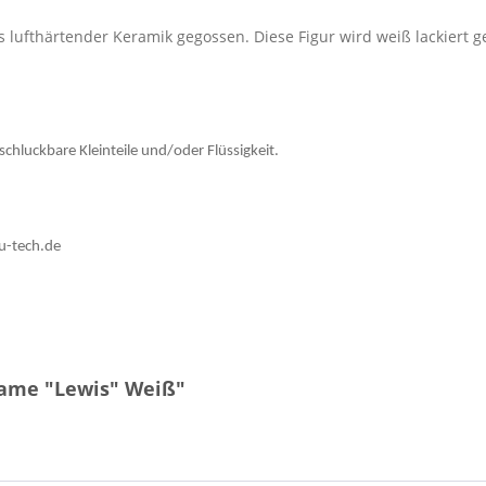
s lufthärtender Keramik gegossen. Diese Figur wird weiß lackiert ge
schluckbare Kleinteile und/oder Flüssigkeit.
u-tech.de
Dame "Lewis" Weiß"